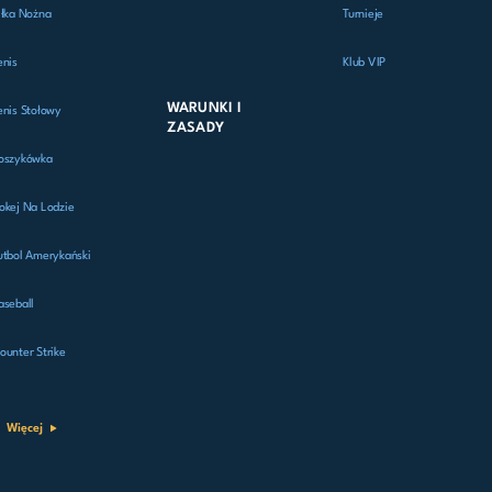
iłka Nożna
Turnieje
enis
Klub VIP
WARUNKI I
enis Stołowy
ZASADY
oszykówka
okej Na Lodzie
utbol Amerykański
aseball
ounter Strike
Więcej