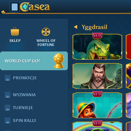
Yggdrasil
NEW
GRAJ
SKLEP
WHEEL OF
FORTUNE
WORLD CUP GO!
GRAJ
PROMOCJE
NEW
WYZWANIA
GRAJ
TURNIEJE
SPIN RALLY
NEW
GRAJ