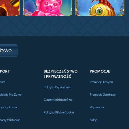
 ŻYWO
SPORT
BEZPIECZEŃSTWO
PROMOCJE
I PRYWATNOŚĆ
port
Promocje Kasyna
Polityka Prywatności
akłady Na Żywo
Promocje Sportowe
Odpowiedzialna Gra
yścigi Konne
Wyzwania
Polityka Plików Cookie
porty Wirtualne
Sklep