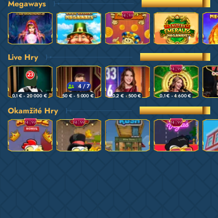
Megaways
Zobraziť všetko (196)
NEW
HRAJTE
HRAJTE
HRAJTE
HRAJTE
H
Live Hry
Zobraziť všetko (630)
NEW
HRAJTE
HRAJTE
HRAJTE
HRAJTE
H
23
4 / 7
24
0,1 €
 - 20 000 € 
50 €
 - 5 000 € 
0,2 €
 - 500 € 
0,1 €
 - 4 600 € 
Okamžité Hry
Zobraziť všetko (267)
3
NEW
NEW
NEW
HRAJTE
HRAJTE
HRAJTE
HRAJTE
H
36
9
8
2
21