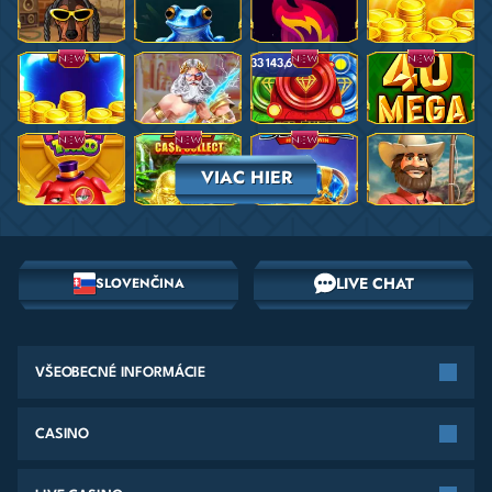
NEW
NEW
NEW
33 143,66 €
HRAJTE
HRAJTE
HRAJTE
HRAJTE
NEW
NEW
NEW
HRAJTE
HRAJTE
HRAJTE
HRAJTE
VIAC HIER
LIVE CHAT
SLOVENČINA
VŠEOBECNÉ INFORMÁCIE
CASINO