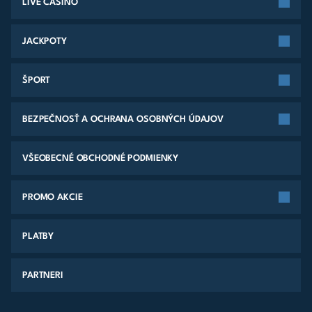
LIVE CASINO
JACKPOTY
ŠPORT
BEZPEČNOSŤ A OCHRANA OSOBNÝCH ÚDAJOV
VŠEOBECNÉ OBCHODNÉ PODMIENKY
PROMO AKCIE
PLATBY
PARTNERI