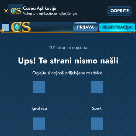
Casea Aplikacija
ODPRITE
Vstopite v aplikacijo za najboljšo igro
PRIJAVA
REGISTRACIJA
404 stran ni najdena
Ups! Te strani nismo našli
Oglejte si najbolj priljubljene razdelke.
Igralnica
Sport