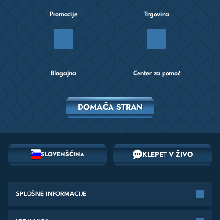
Promocije
Trgovina
Blagajna
Center za pomoč
DOMAČA STRAN
KLEPET V ŽIVO
SLOVENŠČINA
SPLOŠNE INFORMACIJE