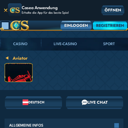
Casea Anwendung
ÖFFNEN
Erhalte die App für das beste Spiel
EINLOGGEN
REGISTRIEREN
CASINO
LIVE-CASINO
SPORT
Aviator
SPIELEN
LIVE CHAT
DEUTSCH
ALLGEMEINE INFOS