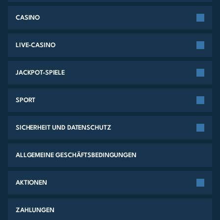
CASINO
LIVE-CASINO
JACKPOT-SPIELE
SPORT
SICHERHEIT UND DATENSCHUTZ
ALLGEMEINE GESCHÄFTSBEDINGUNGEN
AKTIONEN
ZAHLUNGEN