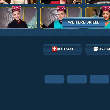
NEW
NEW
NEW
SPIELEN
SPIELEN
SPIEL
WEITERE SPIELE
DEUTSCH
LIVE C