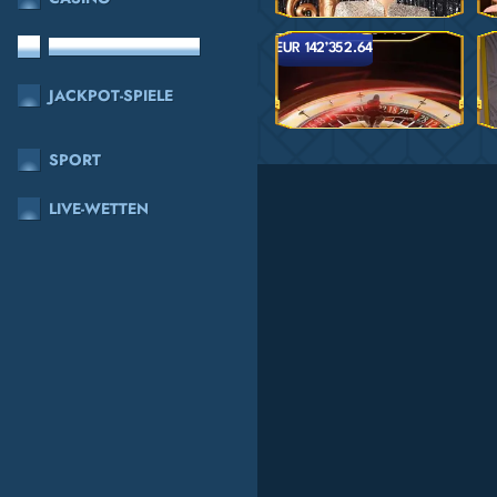
LIVE-CASINO
EUR 142’352.64
SPIELEN
JACKPOT-SPIELE
SPORT
LIVE-WETTEN