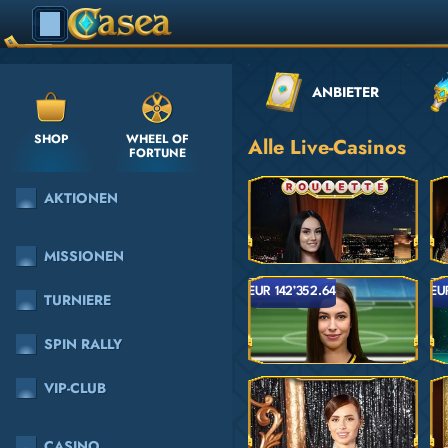
ANBIETER
SHOP
WHEEL OF
Alle Live-Casinos
FORTUNE
SPIELEN
AKTIONEN
MISSIONEN
EUR 142’352.64
EU
SPIELEN
TURNIERE
SPIN RALLY
VIP-CLUB
SPIELEN
CASINO