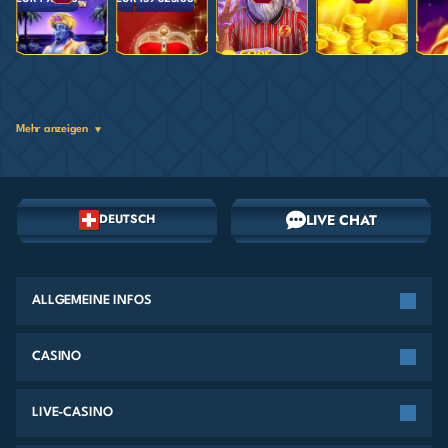
SPIELEN
SPIELEN
SPIELEN
SPIELEN
S
Mehr anzeigen
LIVE CHAT
DEUTSCH
ALLGEMEINE INFOS
CASINO
LIVE-CASINO