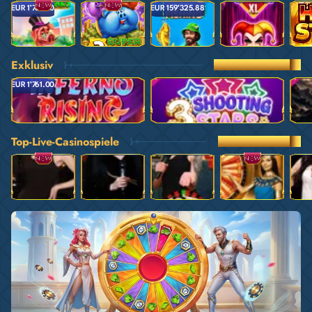
NEW
NEW
EUR 1’761.00
EUR 159’325.88
SPIELEN
SPIELEN
SPIELEN
SPIELEN
S
Exklusiv
Alle ansehen (448)
Fussball
Tennis
Tischtennis
Baske
Live Wetten
EUR 1’761.00
SPIELEN
SPIELEN
Top-Live-Casinospiele
Alle ansehen (50)
NEW
NEW
SPIELEN
SPIELEN
SPIELEN
SPIELEN
S