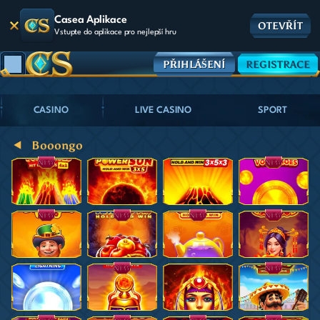
Casea Aplikace
OTEVŘÍT
Vstupte do aplikace pro nejlepší hru
PŘIHLÁŠENÍ
REGISTRACE
CASINO
LIVE CASINO
SPORT
Booongo
NEW
NEW
HRAJTE
HRAJTE
HRAJTE
HRAJTE
NEW
NEW
NEW
NEW
HRAJTE
HRAJTE
HRAJTE
HRAJTE
NEW
NEW
HRAJTE
HRAJTE
HRAJTE
HRAJTE