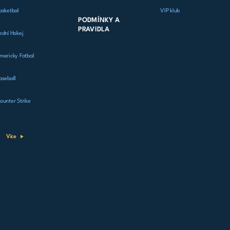
asketbal
VIP klub
PODMÍNKY A
PRAVIDLA
ední Hokej
mericky Fotbal
aseball
ounter Strike
Více