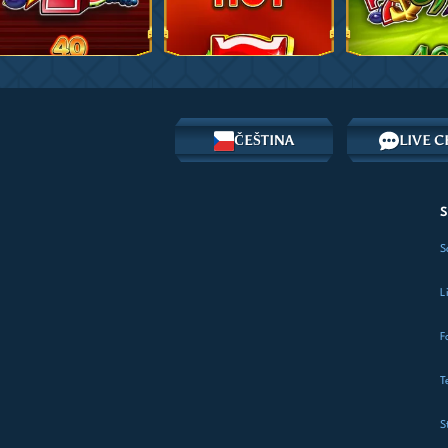
ČEŠTINA
LIVE 
S
L
F
T
S