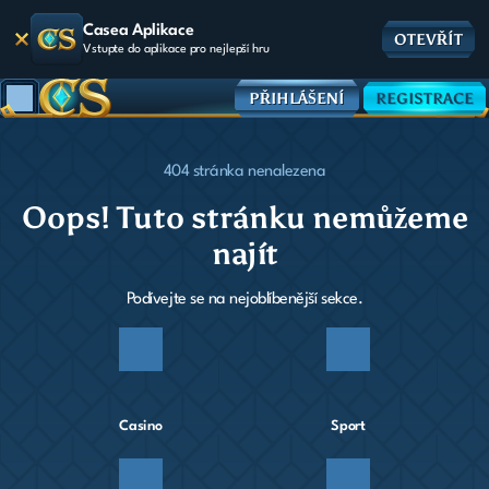
Casea Aplikace
OTEVŘÍT
Vstupte do aplikace pro nejlepší hru
PŘIHLÁŠENÍ
REGISTRACE
404 stránka nenalezena
Oops! Tuto stránku nemůžeme
najít
Podívejte se na nejoblíbenější sekce.
Casino
Sport