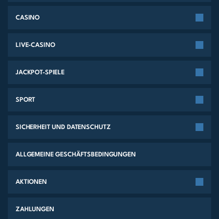
CASINO
LIVE-CASINO
JACKPOT-SPIELE
SPORT
SICHERHEIT UND DATENSCHUTZ
ALLGEMEINE GESCHÄFTSBEDINGUNGEN
AKTIONEN
ZAHLUNGEN