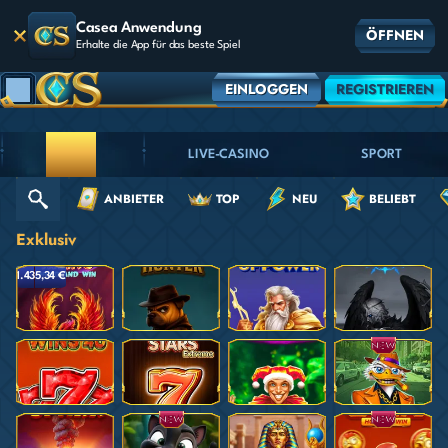
Casea Anwendung
ÖFFNEN
Erhalte die App für das beste Spiel
EINLOGGEN
REGISTRIEREN
CASINO
LIVE-CASINO
SPORT
ANBIETER
TOP
NEU
BELIEBT
Exklusiv
1.435,34 €
SPIELEN
SPIELEN
SPIELEN
SPIELEN
NEW
SPIELEN
SPIELEN
SPIELEN
SPIELEN
NEW
NEW
SPIELEN
SPIELEN
SPIELEN
SPIELEN