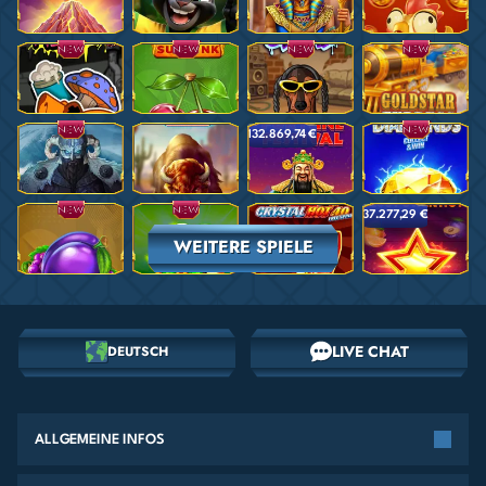
NEW
NEW
NEW
NEW
SPIELEN
SPIELEN
SPIELEN
SPIELEN
NEW
NEW
132.869,74 €
SPIELEN
SPIELEN
SPIELEN
SPIELEN
NEW
NEW
37.277,29 €
SPIELEN
SPIELEN
SPIELEN
SPIELEN
WEITERE SPIELE
LIVE CHAT
DEUTSCH
ALLGEMEINE INFOS