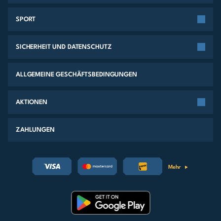
SPORT
SICHERHEIT UND DATENSCHUTZ
ALLGEMEINE GESCHÄFTSBEDINGUNGEN
AKTIONEN
ZAHLUNGEN
Mehr