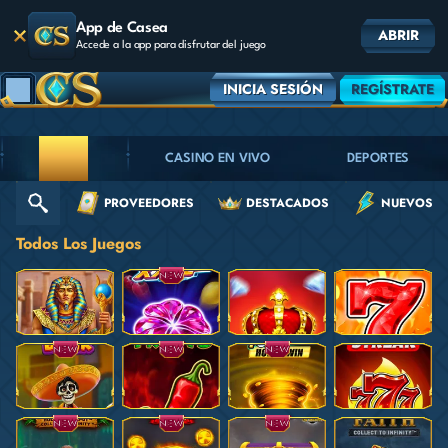
App de Casea
ABRIR
Accede a la app para disfrutar del juego
INICIA SESIÓN
REGÍSTRATE
CASINO
CASINO EN VIVO
DEPORTES
PROVEEDORES
DESTACADOS
NUEVOS
Todos Los Juegos
NEW
JUGAR
JUGAR
JUGAR
JUGAR
NEW
NEW
NEW
JUGAR
JUGAR
JUGAR
JUGAR
NEW
NEW
NEW
JUGAR
JUGAR
JUGAR
JUGAR