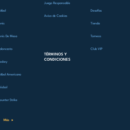
Juego Responsable
útbol
Desafíos
Aviso de Cookies
enis
Tienda
enis De Mesa
Torneos
aloncesto
Club VIP
TÉRMINOS Y
CONDICIONES
ockey
útbol Americano
éisbol
ounter Strike
Más