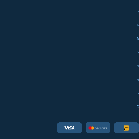
F
T
T
B
H
F
B
C