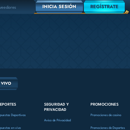
INICIA SESIÓN
REGÍSTRATE
oveedores
 VIVO
DEPORTES
SEGURIDAD Y
PROMOCIONES
PRIVACIDAD
puestas Deportivas
Promociones de casino
Aviso de Privacidad
puestas en vivo
Promociones de Deportes