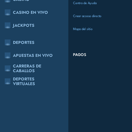
Centro de Ayuda
CASINO EN VIVO
Crear acceso directo
JACKPOTS
Mapa del sitio
DEPORTES
APUESTAS EN VIVO
PAGOS
CARRERAS DE
CABALLOS
DEPORTES
VIRTUALES