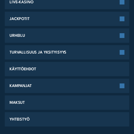
LIVE-KASINO
JACKPOTIT
URHEILU
TURVALLISUUS JA YKSITYISYYS
KÄYTTÖEHDOT
KAMPANJAT
MAKSUT
YHTEISTYÖ