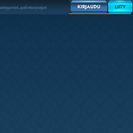
KIRJAUDU
LIITY
 kategoriat, pelintarjoajat