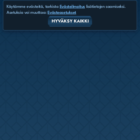
Käytämme evästeitä, tarkista
Evästeilmoitus
lisätietojen saamiseksi.
Asetuksia voi muuttaa:
Evästeasetukset
HYVÄKSY KAIKKI