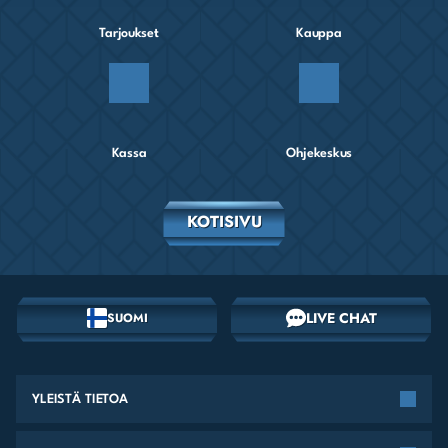
Tarjoukset
Kauppa
Kassa
Ohjekeskus
KOTISIVU
LIVE CHAT
SUOMI
YLEISTÄ TIETOA