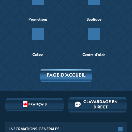
Promotions
Boutique
Caisse
Centre d'aide
PAGE D'ACCUEIL
CLAVARDAGE EN
FRANÇAIS
DIRECT
INFORMATIONS GÉNÉRALES