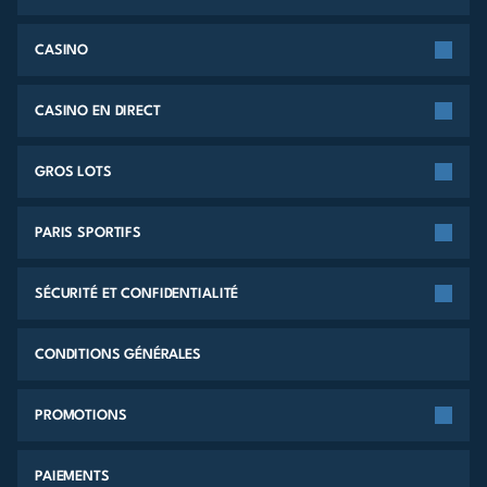
CASINO
CASINO EN DIRECT
GROS LOTS
PARIS SPORTIFS
SÉCURITÉ ET CONFIDENTIALITÉ
CONDITIONS GÉNÉRALES
PROMOTIONS
PAIEMENTS