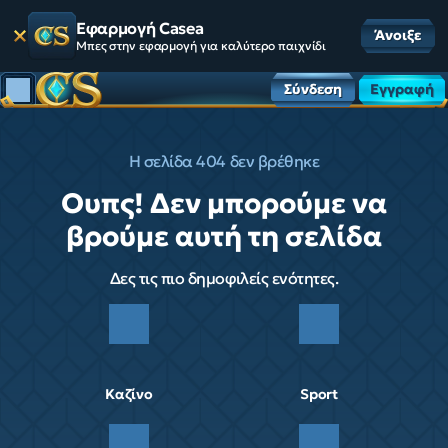
Εφαρμογή Casea
Άνοιξε
Μπες στην εφαρμογή για καλύτερο παιχνίδι
Σύνδεση
Εγγραφή
Η σελίδα 404 δεν βρέθηκε
Ουπς! Δεν μπορούμε να
βρούμε αυτή τη σελίδα
Δες τις πιο δημοφιλείς ενότητες.
Καζίνο
Sport