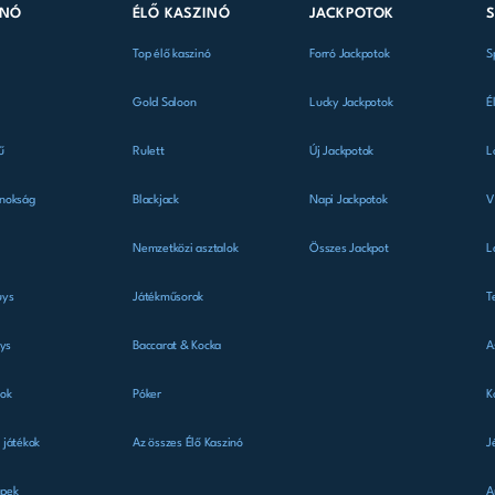
INÓ
ÉLŐ KASZINÓ
JACKPOTOK
Top élő kaszinó
Forró Jackpotok
S
Gold Saloon
Lucky Jackpotok
É
ű
Rulett
Új Jackpotok
L
jnokság
Blackjack
Napi Jackpotok
V
Nemzetközi asztalok
Összes Jackpot
L
uys
Játékműsorok
T
ys
Baccarat & Kocka
A
kok
Póker
K
 játékok
Az összes Élő Kaszinó
J
pek
A