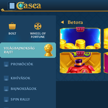
Betora
NEW
JÁTÉK
BOLT
WHEEL OF
FORTUNE
VILÁGBAJNOKSÁG
RAJT!
NEW
JÁTÉK
PROMÓCIÓK
KIHÍVÁSOK
BAJNOKSÁGOK
SPIN RALLY