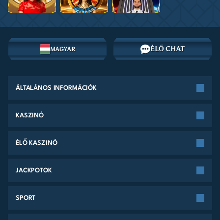
ÉLŐ CHAT
MAGYAR
ÁLTALÁNOS INFORMÁCIÓK
KASZINÓ
ÉLŐ KASZINÓ
JACKPOTOK
SPORT