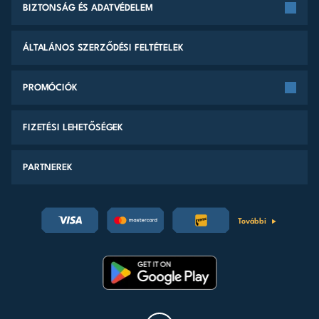
BIZTONSÁG ÉS ADATVÉDELEM
ÁLTALÁNOS SZERZŐDÉSI FELTÉTELEK
PROMÓCIÓK
FIZETÉSI LEHETŐSÉGEK
PARTNEREK
További