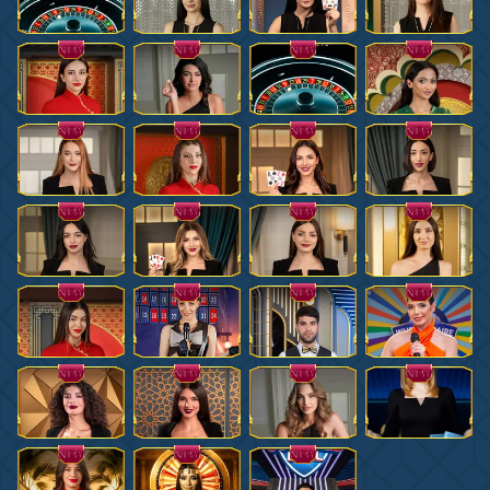
NEW
NEW
NEW
NEW
JÁTÉK
JÁTÉK
JÁTÉK
JÁTÉK
NEW
NEW
NEW
NEW
JÁTÉK
JÁTÉK
JÁTÉK
JÁTÉK
NEW
NEW
NEW
NEW
JÁTÉK
JÁTÉK
JÁTÉK
JÁTÉK
NEW
NEW
NEW
NEW
JÁTÉK
JÁTÉK
JÁTÉK
JÁTÉK
NEW
NEW
NEW
NEW
JÁTÉK
JÁTÉK
JÁTÉK
JÁTÉK
NEW
NEW
NEW
JÁTÉK
JÁTÉK
JÁTÉK