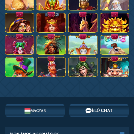
NEW
NEW
NEW
NEW
JÁTÉK
JÁTÉK
JÁTÉK
JÁTÉK
NEW
NEW
NEW
NEW
JÁTÉK
JÁTÉK
JÁTÉK
JÁTÉK
NEW
NEW
NEW
NEW
JÁTÉK
JÁTÉK
JÁTÉK
JÁTÉK
ÉLŐ CHAT
MAGYAR