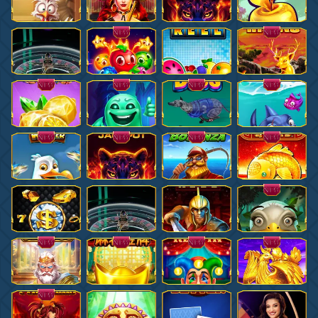
NEW
NEW
JÁTÉK
JÁTÉK
JÁTÉK
JÁTÉK
NEW
NEW
NEW
NEW
JÁTÉK
JÁTÉK
JÁTÉK
JÁTÉK
NEW
NEW
NEW
NEW
JÁTÉK
JÁTÉK
JÁTÉK
JÁTÉK
NEW
JÁTÉK
JÁTÉK
JÁTÉK
JÁTÉK
NEW
NEW
NEW
NEW
JÁTÉK
JÁTÉK
JÁTÉK
JÁTÉK
NEW
JÁTÉK
JÁTÉK
JÁTÉK
JÁTÉK