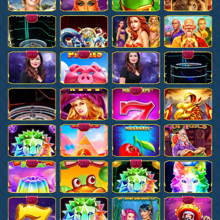
NEW
JÁTÉK
JÁTÉK
JÁTÉK
JÁTÉK
NEW
NEW
NEW
JÁTÉK
JÁTÉK
JÁTÉK
JÁTÉK
NEW
JÁTÉK
JÁTÉK
JÁTÉK
JÁTÉK
NEW
JÁTÉK
JÁTÉK
JÁTÉK
JÁTÉK
NEW
NEW
NEW
JÁTÉK
JÁTÉK
JÁTÉK
JÁTÉK
NEW
NEW
JÁTÉK
JÁTÉK
JÁTÉK
JÁTÉK