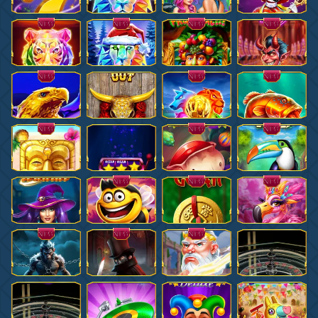
NEW
NEW
NEW
NEW
JÁTÉK
JÁTÉK
JÁTÉK
JÁTÉK
NEW
NEW
NEW
JÁTÉK
JÁTÉK
JÁTÉK
JÁTÉK
NEW
NEW
NEW
JÁTÉK
JÁTÉK
JÁTÉK
JÁTÉK
NEW
NEW
NEW
JÁTÉK
JÁTÉK
JÁTÉK
JÁTÉK
NEW
NEW
NEW
JÁTÉK
JÁTÉK
JÁTÉK
JÁTÉK
JÁTÉK
JÁTÉK
JÁTÉK
JÁTÉK