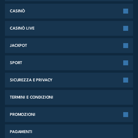
CASINÒ
CASINÒ LIVE
JACKPOT
SPORT
SICUREZZA E PRIVACY
TERMINI E CONDIZIONI
PROMOZIONI
PAGAMENTI