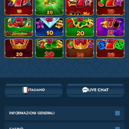
GIOCA
GIOCA
GIOCA
GIOCA
NEW
NEW
NEW
NEW
GIOCA
GIOCA
GIOCA
GIOCA
NEW
NEW
NEW
NEW
GIOCA
GIOCA
GIOCA
GIOCA
LIVE CHAT
ITALIANO
INFORMAZIONI GENERALI