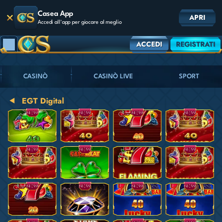
Casea App
APRI
Accedi all'app per giocare al meglio
ACCEDI
REGISTRATI
CASINÒ
CASINÒ LIVE
SPORT
EGT Digital
NEW
NEW
NEW
NEW
GIOCA
GIOCA
GIOCA
GIOCA
NEW
NEW
NEW
GIOCA
GIOCA
GIOCA
GIOCA
NEW
NEW
NEW
NEW
GIOCA
GIOCA
GIOCA
GIOCA