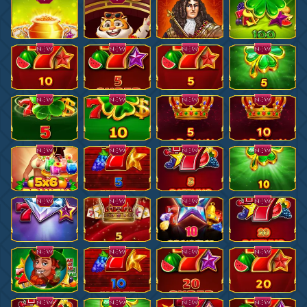
GIOCA
GIOCA
GIOCA
GIOCA
NEW
NEW
NEW
NEW
GIOCA
GIOCA
GIOCA
GIOCA
NEW
NEW
NEW
NEW
GIOCA
GIOCA
GIOCA
GIOCA
NEW
NEW
NEW
NEW
GIOCA
GIOCA
GIOCA
GIOCA
NEW
NEW
NEW
NEW
GIOCA
GIOCA
GIOCA
GIOCA
NEW
NEW
NEW
NEW
GIOCA
GIOCA
GIOCA
GIOCA
NEW
NEW
NEW
NEW