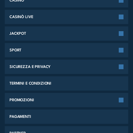
CASINÒ
CASINÒ LIVE
JACKPOT
SPORT
SICUREZZA E PRIVACY
TERMINI E CONDIZIONI
PROMOZIONI
PAGAMENTI