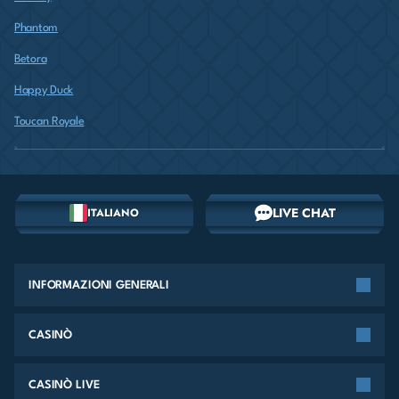
Phantom
Betora
Happy Duck
Toucan Royale
LIVE CHAT
ITALIANO
INFORMAZIONI GENERALI
CASINÒ
CASINÒ LIVE