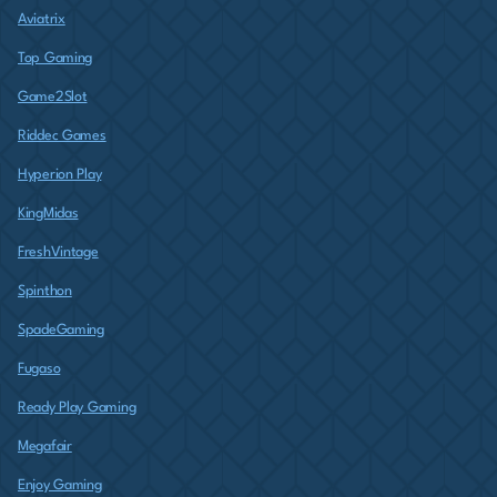
Aviatrix
Top Gaming
Game2Slot
Riddec Games
Hyperion Play
KingMidas
FreshVintage
Spinthon
SpadeGaming
Fugaso
Ready Play Gaming
Megafair
Enjoy Gaming