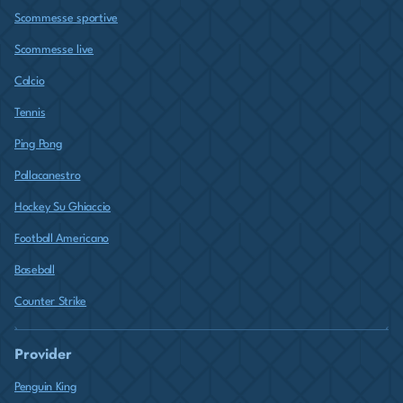
Scommesse sportive
Scommesse live
Calcio
Tennis
Ping Pong
Pallacanestro
Hockey Su Ghiaccio
Football Americano
Baseball
Counter Strike
Provider
Penguin King