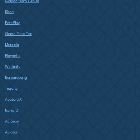
Golden Hero Group
Kiron
PatePlay
Game Time Tec
Mancala
Playnetic
Winfinity
Barbarabang
Tequity
AvatarUX
Iconic 21
AE Sexy
Aviator