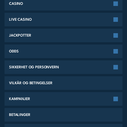
CASINO
LIVE CASINO
JACKPOTTER
ODDS
SIKKERHET OG PERSONVERN
VILKÅR OG BETINGELSER
KAMPANJER
BETALINGER