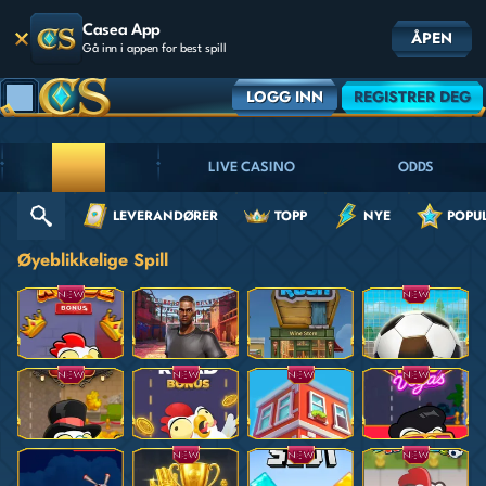
Casea App
ÅPEN
Gå inn i appen for best spill
LOGG INN
REGISTRER DEG
CASINO
LIVE CASINO
ODDS
LEVERANDØRER
TOPP
NYE
POPU
Øyeblikkelige Spill
SPILL
SPILL
SPILL
SPILL
NEW
NEW
NÅ
NÅ
NÅ
NÅ
SPILL
SPILL
SPILL
SPILL
NEW
NEW
NEW
NEW
NÅ
NÅ
NÅ
NÅ
SPILL
SPILL
SPILL
SPILL
NEW
NEW
NEW
NÅ
NÅ
NÅ
NÅ