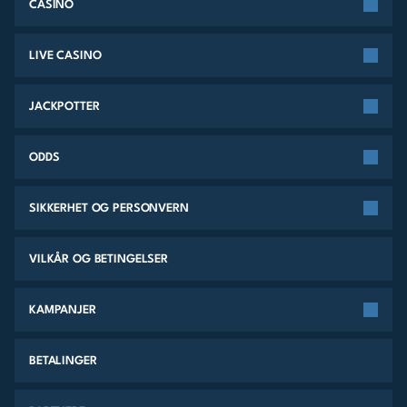
CASINO
LIVE CASINO
JACKPOTTER
ODDS
SIKKERHET OG PERSONVERN
VILKÅR OG BETINGELSER
KAMPANJER
BETALINGER