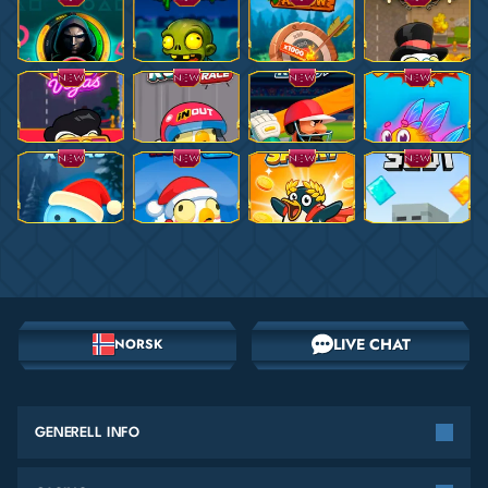
NÅ
NÅ
NÅ
NÅ
SPILL
SPILL
SPILL
SPILL
NEW
NEW
NEW
NEW
NÅ
NÅ
NÅ
NÅ
SPILL
SPILL
SPILL
SPILL
NEW
NEW
NEW
NEW
NÅ
NÅ
NÅ
NÅ
LIVE CHAT
NORSK
GENERELL INFO