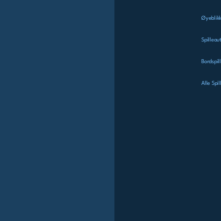
Øyeblikk
Spilleau
Bordspill
Alle Spil