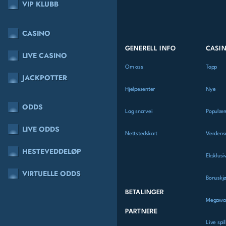
VIP KLUBB
CASINO
GENERELL INFO
CASI
LIVE CASINO
Om oss
Topp
JACKPOTTER
Hjelpesenter
Nye
ODDS
Lag snarvei
Populær
LIVE ODDS
Nettstedskart
Verdens
HESTEVEDDELØP
Eksklusi
VIRTUELLE ODDS
Bonuskj
BETALINGER
Megawa
PARTNERE
Live spil