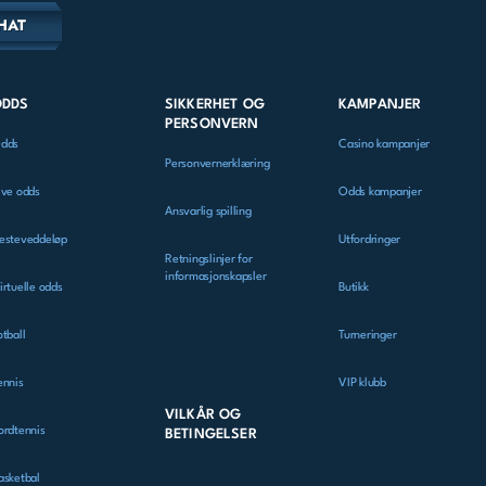
HAT
ODDS
SIKKERHET OG
KAMPANJER
PERSONVERN
dds
Casino kampanjer
Personvernerklæring
ive odds
Odds kampanjer
Ansvarlig spilling
esteveddeløp
Utfordringer
Retningslinjer for
informasjonskapsler
irtuelle odds
Butikk
otball
Turneringer
ennis
VIP klubb
VILKÅR OG
ordtennis
BETINGELSER
asketbal