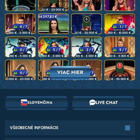
0
26
8
0,1 €
 - 20 000 € 
64 297,83 €
HRAJTE
HRAJTE
HRAJTE
HRAJTE
6
3
6
11
4 / 7
1 / 7
8
21
100 €
 - 5 000 € 
3
22
0,1 €
 - 20 000 € 
500 €
 - 10 000 € 
HRAJTE
HRAJTE
HRAJTE
HRAJTE
16
26
33
10
0 / 7
5 / 7
3 / 7
5 / 7
16
15
250 €
 - 5 000 € 
100 €
 - 5 000 € 
100 €
 - 5 000 € 
50 €
 - 5 000 € 
6
19
HRAJTE
HRAJTE
HRAJTE
HRAJTE
5
26
0
0
35
VIAC HIER
0 / 7
3 / 7
7 / 7
5
26
1 000 €
 - 20 000 € 
250 €
 - 5 000 € 
29
100 €
 - 5 000 € 
1 €
 - 50 000 € 
11
33
7
26
21
18
14
LIVE CHAT
SLOVENČINA
18
24
18
16
23
16
28
8
0
10
22
6
26
VŠEOBECNÉ INFORMÁCIE
14
23
26
1
26