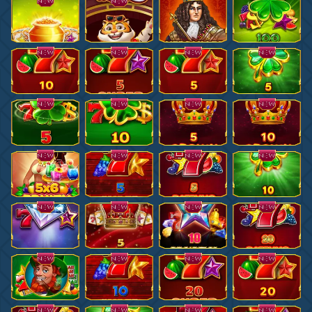
NEW
NEW
HRAJTE
HRAJTE
HRAJTE
HRAJTE
NEW
NEW
NEW
NEW
HRAJTE
HRAJTE
HRAJTE
HRAJTE
NEW
NEW
NEW
NEW
HRAJTE
HRAJTE
HRAJTE
HRAJTE
NEW
NEW
NEW
NEW
HRAJTE
HRAJTE
HRAJTE
HRAJTE
NEW
NEW
NEW
NEW
HRAJTE
HRAJTE
HRAJTE
HRAJTE
NEW
NEW
NEW
NEW
HRAJTE
HRAJTE
HRAJTE
HRAJTE
NEW
NEW
NEW
NEW