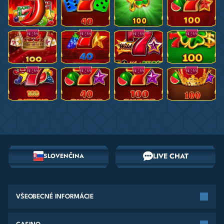
HRAJTE
HRAJTE
HRAJTE
HRAJTE
NEW
NEW
NEW
NEW
HRAJTE
HRAJTE
HRAJTE
HRAJTE
NEW
NEW
NEW
NEW
HRAJTE
HRAJTE
HRAJTE
HRAJTE
LIVE CHAT
SLOVENČINA
VŠEOBECNÉ INFORMÁCIE