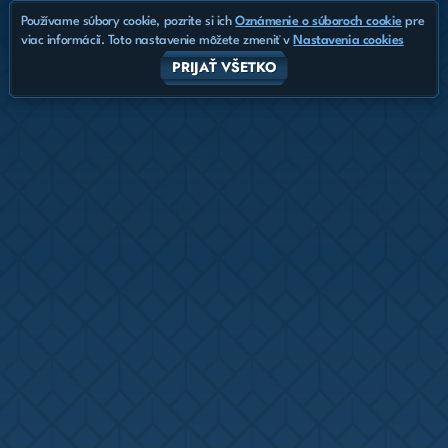
Používame súbory cookie, pozrite si ich
Oznámenie o súboroch cookie
pre
viac informácií. Toto nastavenie môžete zmeniť v
Nastavenia cookies
PRIJAŤ VŠETKO