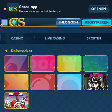
Casea-app
OPENEN
Ga naar de app voor het beste spel
INLOGGEN
REGISTREREN
CASINO
LIVE CASINO
SPORTEN
Rakerocket
SPELEN
SPELEN
SPELEN
SPELEN
NEW
SPELEN
SPELEN
SPELEN
SPELEN
NEW
SPELEN