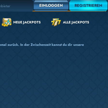
EINLOGGEN
REGISTRIEREN
nbieter
NEUE JACKPOTS
ALLE JACKPOTS
inmal zurück. In der Zwischenzeit kannst du dir unsere