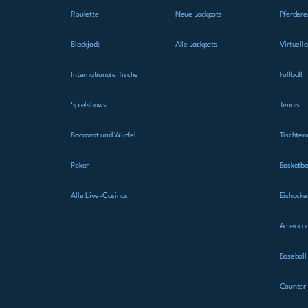
Roulette
Neue Jackpots
Pferder
Blackjack
Alle Jackpots
Virtuelle
Internationale Tische
Fußball
Spielshows
Tennis
Baccarat und Würfel
Tischten
Poker
Basketba
Alle Live-Casinos
Eishocke
American
Baseball
Counter 