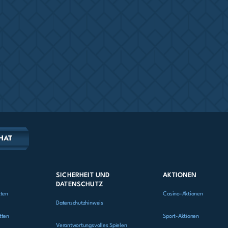
HAT
T
SICHERHEIT UND
AKTIONEN
DATENSCHUTZ
tten
Casino-Aktionen
Datenschutzhinweis
tten
Sport-Aktionen
Verantwortungsvolles Spielen