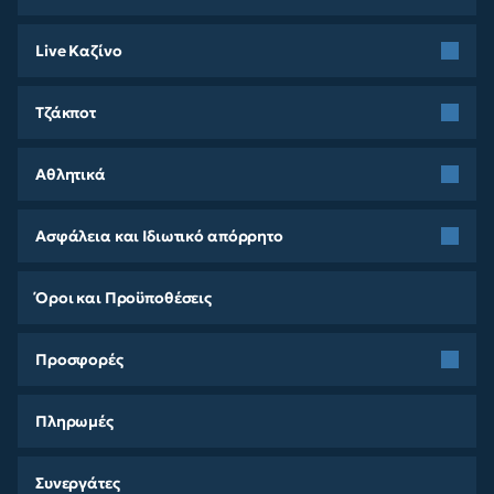
Live Καζίνο
Τζάκποτ
Αθλητικά
Ασφάλεια και Ιδιωτικό απόρρητο
Όροι και Προϋποθέσεις
Προσφορές
Πληρωμές
Συνεργάτες