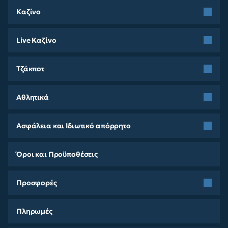
Καζίνο
Live Καζίνο
Τζάκποτ
Αθλητικά
Ασφάλεια και Ιδιωτικό απόρρητο
Όροι και Προϋποθέσεις
Προσφορές
Πληρωμές