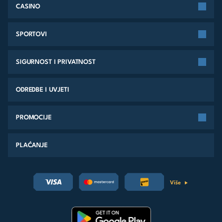
CASINO
SPORTOVI
SIGURNOST I PRIVATNOST
ODREDBE I UVJETI
PROMOCIJE
PLAĆANJE
Više