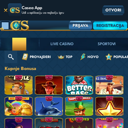
Casea App
OTVORI
Uđi u aplikaciju za najbolju igru
PRIJAVA
REGISTRACIJA
CASINO
LIVE CASINO
SPORTOVI
PROVAJDERI
TOP
NOVO
POPULA
Kupnje Bonusa
NEW
NEW
NEW
62.564,74 €
IGRAJ
IGRAJ
IGRAJ
IGRAJ
NEW
NEW
NEW
NEW
IGRAJ
IGRAJ
IGRAJ
IGRAJ
NEW
NEW
NEW
NEW
IGRAJ
IGRAJ
IGRAJ
IGRAJ