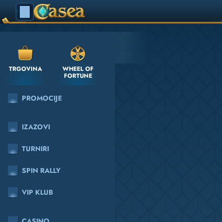
TRGOVINA
WHEEL OF
FORTUNE
PROMOCIJE
IZAZOVI
TURNIRI
SPIN RALLY
VIP KLUB
CASINO