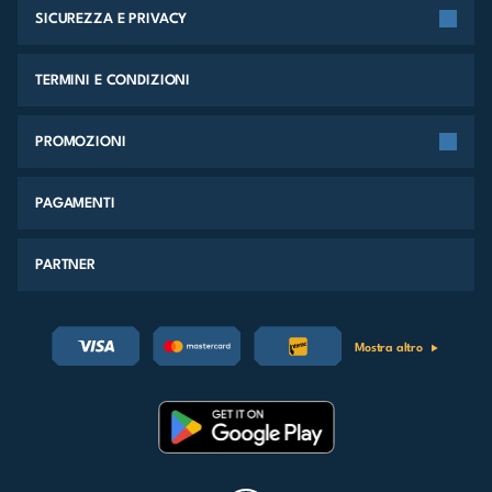
SICUREZZA E PRIVACY
TERMINI E CONDIZIONI
PROMOZIONI
PAGAMENTI
PARTNER
Mostra altro