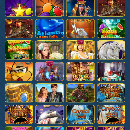
GIOCA
GIOCA
GIOCA
GIOCA
GIOCA
GIOCA
GIOCA
GIOCA
NEW
GIOCA
GIOCA
GIOCA
GIOCA
NEW
GIOCA
GIOCA
GIOCA
GIOCA
GIOCA
GIOCA
GIOCA
GIOCA
GIOCA
GIOCA
GIOCA
GIOCA