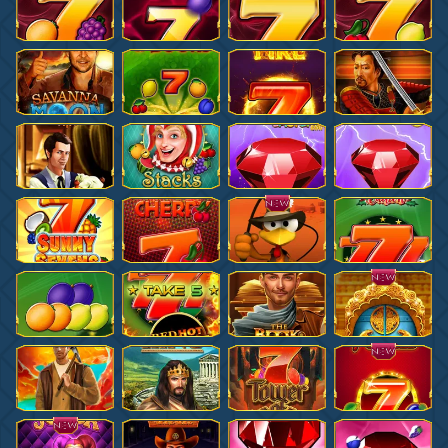
GIOCA
GIOCA
GIOCA
GIOCA
GIOCA
GIOCA
GIOCA
GIOCA
NEW
GIOCA
GIOCA
GIOCA
GIOCA
NEW
GIOCA
GIOCA
GIOCA
GIOCA
NEW
GIOCA
GIOCA
GIOCA
GIOCA
NEW
GIOCA
GIOCA
GIOCA
GIOCA