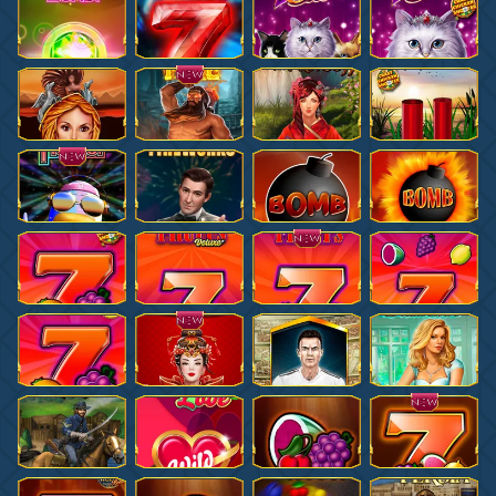
GIOCA
GIOCA
GIOCA
GIOCA
NEW
GIOCA
GIOCA
GIOCA
GIOCA
NEW
GIOCA
GIOCA
GIOCA
GIOCA
NEW
GIOCA
GIOCA
GIOCA
GIOCA
NEW
GIOCA
GIOCA
GIOCA
GIOCA
NEW
GIOCA
GIOCA
GIOCA
GIOCA