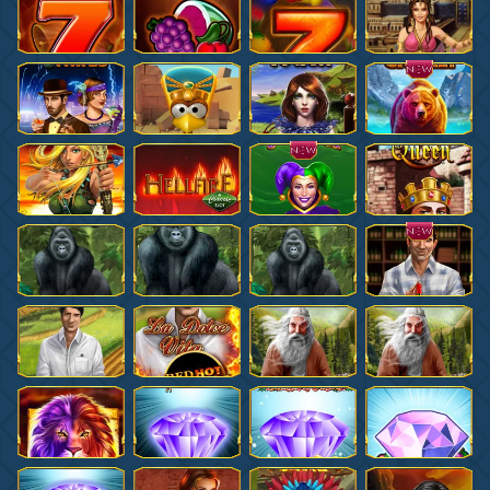
GIOCA
GIOCA
GIOCA
GIOCA
NEW
GIOCA
GIOCA
GIOCA
GIOCA
NEW
GIOCA
GIOCA
GIOCA
GIOCA
NEW
GIOCA
GIOCA
GIOCA
GIOCA
GIOCA
GIOCA
GIOCA
GIOCA
GIOCA
GIOCA
GIOCA
GIOCA
GIOCA
GIOCA
GIOCA
GIOCA