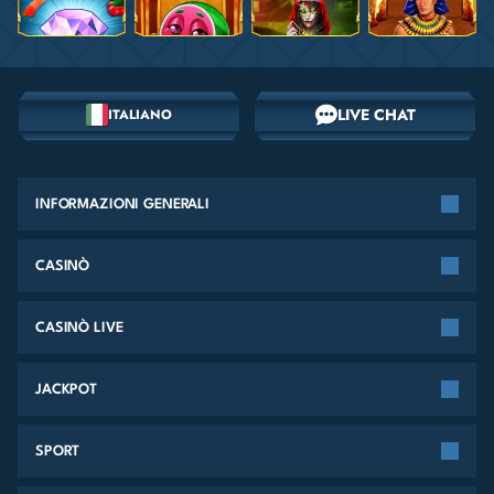
LIVE CHAT
ITALIANO
INFORMAZIONI GENERALI
CASINÒ
CASINÒ LIVE
JACKPOT
SPORT