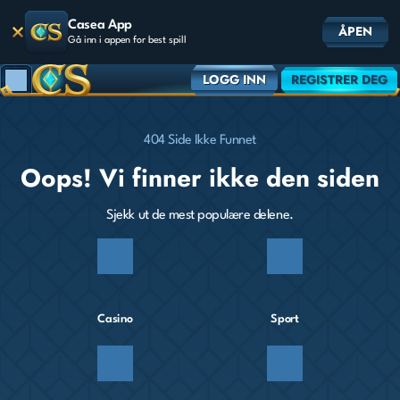
Casea App
ÅPEN
Gå inn i appen for best spill
LOGG INN
REGISTRER DEG
404 Side Ikke Funnet
Oops! Vi finner ikke den siden
Sjekk ut de mest populære delene.
Casino
Sport