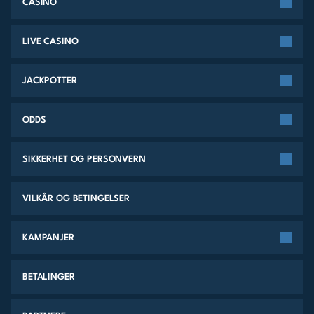
CASINO
LIVE CASINO
JACKPOTTER
ODDS
SIKKERHET OG PERSONVERN
VILKÅR OG BETINGELSER
KAMPANJER
BETALINGER