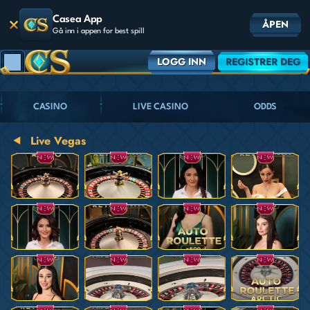
Casea App
ÅPEN
Gå inn i appen for best spill
LOGG INN
REGISTRER DEG
CASINO
LIVE CASINO
ODDS
Live Vegas
SPILL
SPILL
SPILL
SPILL
NEW
NEW
NEW
NEW
NÅ
NÅ
NÅ
NÅ
SPILL
SPILL
SPILL
SPILL
NEW
NEW
NEW
NEW
NÅ
NÅ
NÅ
NÅ
SPILL
SPILL
SPILL
SPILL
NEW
NEW
NEW
NEW
NÅ
NÅ
NÅ
NÅ