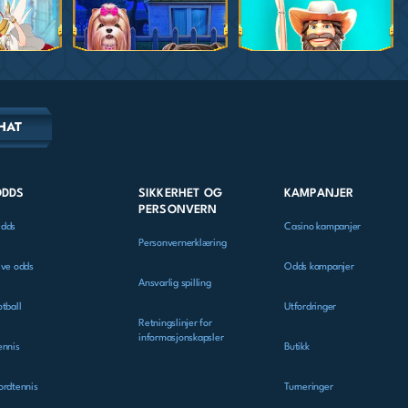
NÅ
NÅ
HAT
ODDS
SIKKERHET OG
KAMPANJER
PERSONVERN
dds
Casino kampanjer
Personvernerklæring
ive odds
Odds kampanjer
Ansvarlig spilling
otball
Utfordringer
Retningslinjer for
informasjonskapsler
ennis
Butikk
ordtennis
Turneringer