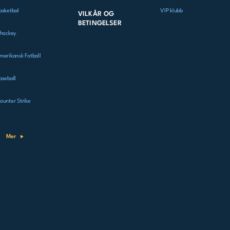
asketbal
VIP klubb
VILKÅR OG
BETINGELSER
shockey
merikansk Fotball
aseball
ounter Strike
Mer