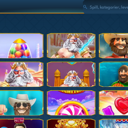
Spill, kategorier, le
SPILL
SPILL
SPIL
NÅ
NÅ
NÅ
SPILL
SPILL
SPIL
NÅ
NÅ
NÅ
SPILL
SPILL
SPIL
NÅ
NÅ
NÅ
NEW
SPILL
SPILL
SPIL