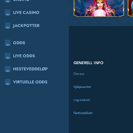
NÅ
LIVE CASINO
JACKPOTTER
ODDS
LIVE ODDS
GENERELL INFO
HESTEVEDDELØP
Om oss
VIRTUELLE ODDS
Hjelpesenter
Lag snarvei
Nettstedskart