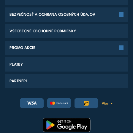
BEZPEČNOSŤ A OCHRANA OSOBNÝCH ÚDAJOV
VŠEOBECNÉ OBCHODNÉ PODMIENKY
PROMO AKCIE
PLATBY
PARTNERI
Viac