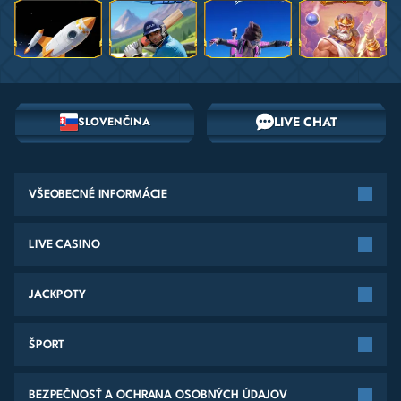
HRAJTE
HRAJTE
HRAJTE
HRAJTE
LIVE CHAT
SLOVENČINA
VŠEOBECNÉ INFORMÁCIE
LIVE CASINO
JACKPOTY
ŠPORT
BEZPEČNOSŤ A OCHRANA OSOBNÝCH ÚDAJOV