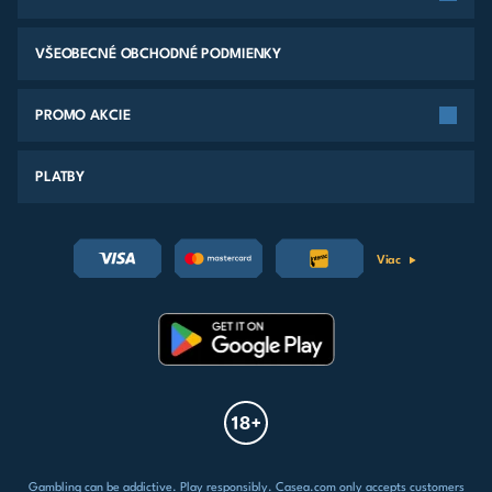
VŠEOBECNÉ OBCHODNÉ PODMIENKY
PROMO AKCIE
PLATBY
Viac
Gambling can be addictive. Play responsibly. Casea.com only accepts customers