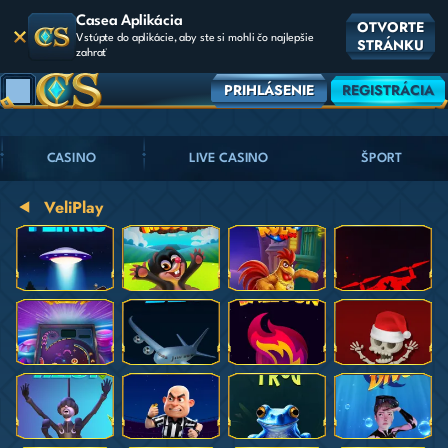
Casea Aplikácia
OTVORTE
Vstúpte do aplikácie, aby ste si mohli čo najlepšie
STRÁNKU
zahrať
PRIHLÁSENIE
REGISTRÁCIA
CASINO
LIVE CASINO
ŠPORT
VeliPlay
HRAJTE
HRAJTE
HRAJTE
HRAJTE
HRAJTE
HRAJTE
HRAJTE
HRAJTE
HRAJTE
HRAJTE
HRAJTE
HRAJTE