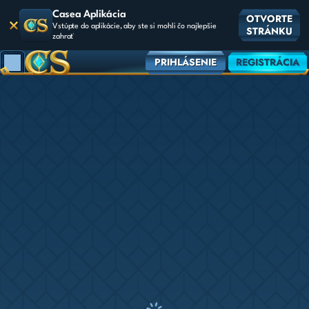
Casea Aplikácia
OTVORTE
Vstúpte do aplikácie, aby ste si mohli čo najlepšie
STRÁNKU
zahrať
PRIHLÁSENIE
REGISTRÁCIA