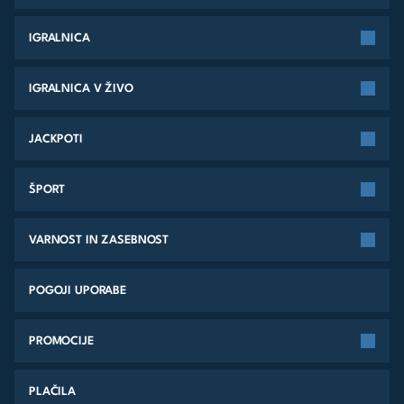
IGRALNICA
IGRALNICA V ŽIVO
JACKPOTI
ŠPORT
VARNOST IN ZASEBNOST
POGOJI UPORABE
PROMOCIJE
PLAČILA