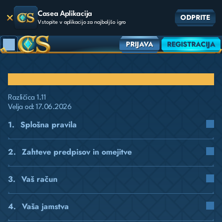
Casea Aplikacija
ODPRITE
Vstopite v aplikacijo za najboljšo igro
PRIJAVA
REGISTRACIJA
Pogoji uporabe
Različica 1.11
Velja od: 17.06.2026
Splošna pravila
Zahteve predpisov in omejitve
Vaš račun
Vaša jamstva