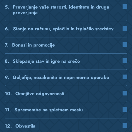
Preverjanje vaše starosti, identitete in druga
preverjanja
Stanje na računu, vplačilo in izplačilo sredstev
Bonusi in promocije
Sklepanje stav in igre na srečo
Goljufije, nezakonita in neprimerna uporaba
Omejitve odgovornosti
Spremembe na spletnem mestu
Obvestila